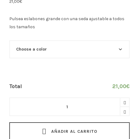
21,00
€
Pulsea eslabones grande con una seda ajustable a todos
los tamaños
Total
21,00
€
Pulsera
eslabones
grande
quantity
AÑADIR AL CARRITO