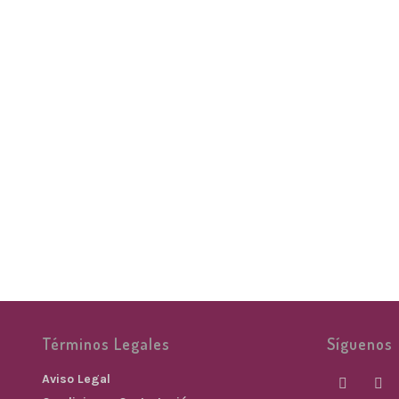
Anillo paralelo
Anillo hoja
ANILLOS
ANILLOS
19,00
€
20,00
€
Términos Legales
Síguenos
Aviso Legal