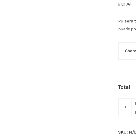
21,00
€
Pulsera 
puede pon
Total
Pulsera
tubos
quantity
SKU:
N/