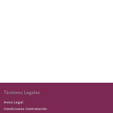
Aro charme
plateado
PENDIENTES
16,00
€
Términos Legales
Aviso Legal
Condiciones Contratación