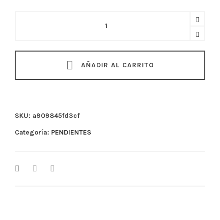
Pendientes
cadena
rectangular
quantity
AÑADIR AL CARRITO
SKU:
a909845fd3cf
Categoría:
PENDIENTES