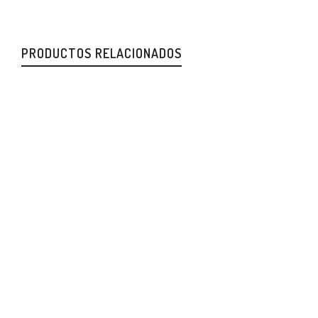
PRODUCTOS RELACIONADOS
Miniaros
Pendientes crochet
individuales
PENDIENTES
27,00
€
dorados