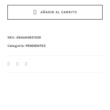
quantity
AÑADIR AL CARRITO
SKU:
d8da64831326
Categoría:
PENDIENTES
Medidas