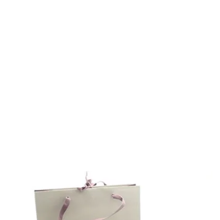
Baño oro y plata: el roce con la piel muy continuado hace que el
PH, de la propia piel, desgaste el baño, por tanto,
recomendamos quitarlas para ducharse o echarse cosmética,
para conservarlas mejor y más tiempo.
La bolsita de lino que te entregamos con cada pieza, te ayudará
a protegerla de roces, polvo… y evitarás que se ralle con otras
piezas.
Cómo Llevarlo