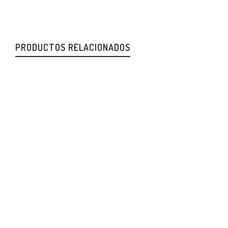
PRODUCTOS RELACIONADOS
Llavero casa
COMPLEMENTOS
18,00
€