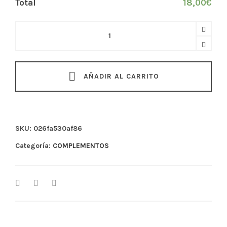
Total
18,00
€
Llavero
coche
quantity
AÑADIR AL CARRITO
SKU:
026fa530af86
Categoría:
COMPLEMENTOS