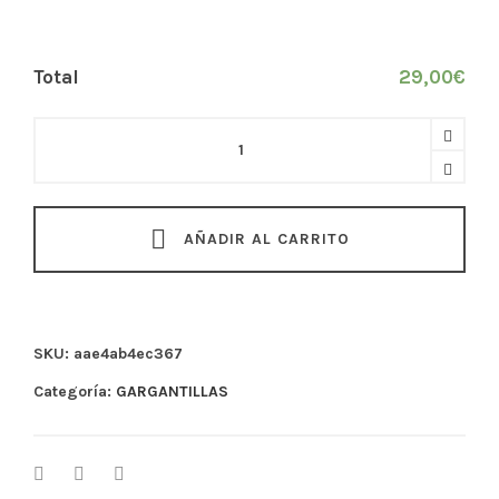
Total
29,00
€
Gargantilla
cadena
bolitas
medalla
AÑADIR AL CARRITO
quantity
SKU:
aae4ab4ec367
Categoría:
GARGANTILLAS