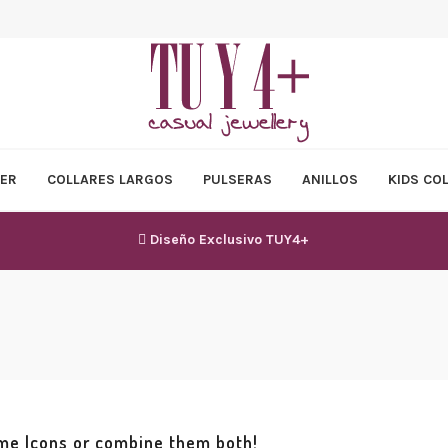
ER
COLLARES LARGOS
PULSERAS
ANILLOS
KIDS CO
Diseño Exclusivo TUY4+
me Icons or combine them both!