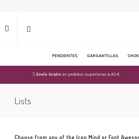
PENDIENTES
GARGANTILLAS
CHOK
Envío Gratis
en pedidos superiores a 40 €
Lists
Choose from any of the Icon Mind or Font Aweso