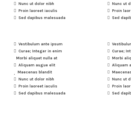
Nunc ut dolor nibh
Nunc ut d
Proin laoreet iaculis
Proin laor
Sed dapibus malesuada
Sed dapi
Vestibulum ante ipsum
Vestibulu
Curae; Integer in enim
Curae; In
Morbi aliquet nulla at
Morbi aliq
Aliquam augue elit
Aliquam a
Maecenas blandit
Maecenas
Nunc ut dolor nibh
Nunc ut d
Proin laoreet iaculis
Proin laor
Sed dapibus malesuada
Sed dapi