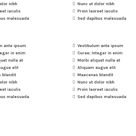
olor nibh
Nunc ut dolor nibh
eet iaculis
Proin laoreet iaculis
bus malesuada
Sed dapibus malesuada
m ante ipsum
Vestibulum ante ipsum
teger in enim
Curae; Integer in enim
uet nulla at
Morbi aliquet nulla at
ugue elit
Aliquam augue elit
 blandit
Maecenas blandit
olor nibh
Nunc ut dolor nibh
eet iaculis
Proin laoreet iaculis
bus malesuada
Sed dapibus malesuada