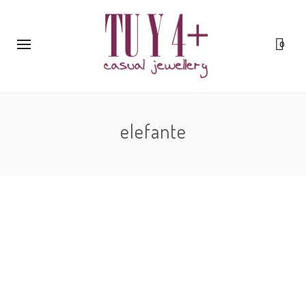
0
elefante