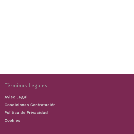
Miniaros individuales
Miniaros individuales
dorados
plateados
PENDIENTES
PENDIENTES
10,00
€
9,00
€
Términos Legales
Aviso Legal
Condiciones Contratación
Política de Privacidad
Cookies